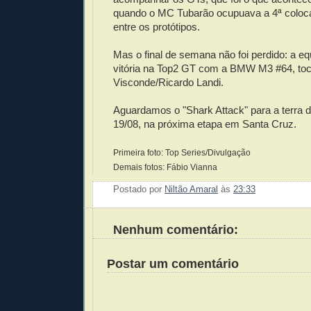
quando o MC Tubarão ocupuava a 4ª coloca
entre os protótipos.
Mas o final de semana não foi perdido: a e
vitória na Top2 GT com a BMW M3 #64, to
Visconde/Ricardo Landi.
Aguardamos o "Shark Attack" para a terra d
19/08, na próxima etapa em Santa Cruz.
Primeira foto: Top Series/Divulgação
Demais fotos: Fábio Vianna
Postado por
Niltão Amaral
às
23:33
Enviar 
Compar
Compar
Po
Co
Nenhum comentário:
Postar um comentário