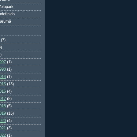
elopark
ndefinido
Tarumã
(7)
3)
)
997
(1)
998
(1)
014
(1)
015
(13)
016
(4)
017
(8)
018
(5)
019
(15)
020
(4)
021
(3)
022
(1)