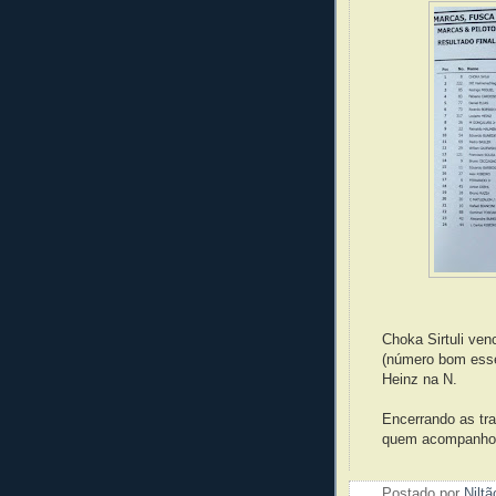
Choka Sirtuli ven
(número bom esse
Heinz na N.
Encerrando as tra
quem acompanho
Postado por
Nilt