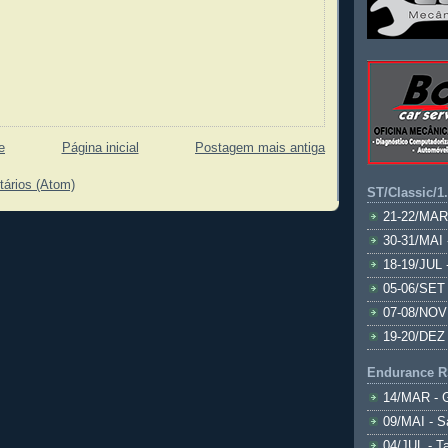
e
Página inicial
Postagem mais antiga
tários (Atom)
ST/Classic/1
21-22/MAR
30-31/MAI 
18-19/JUL 
05-06/SET 
07-08/NOV
19-20/DEZ 
Endurance R
14/MAR - 
09/MAI - S
04/JUL - T