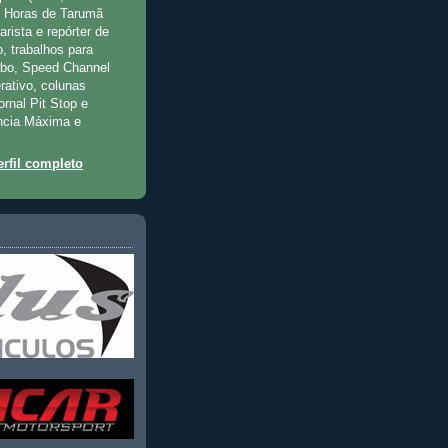
2 Horas de Tarumã
rista e repórter de
, trabalhos para
rbo, Speed Channel
rativo, colunas
jornal Pit Stop e
ncia Máxima e
rfil completo