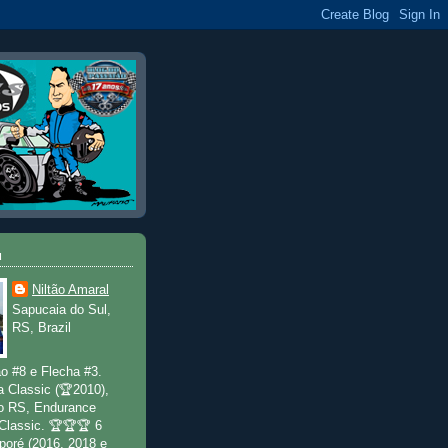
u
Niltão Amaral
Sapucaia do Sul,
RS, Brazil
o #8 e Flecha #3.
a Classic (🏆2010),
o RS, Endurance
 Classic. 🏆🏆🏆 6
poré (2016, 2018 e