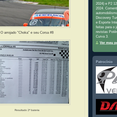
2024) e P2 1
2024. Comenta
automobilismo
Discovery Tu
e Esporte Inte
feitas para o 
revistas Potê
O arrojado "Choka" e seu Corsa #8
Curva 3.
Ver meu pe
Patrocínio
Resultado 2ª bateria