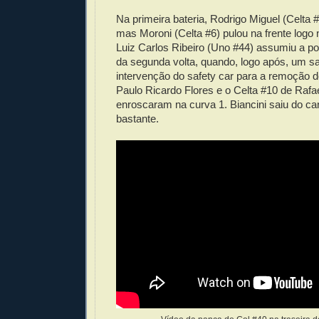
Na primeira bateria, Rodrigo Miguel (Celta #
mas Moroni (Celta #6) pulou na frente logo
Luiz Carlos Ribeiro (Uno #44) assumiu a pon
da segunda volta, quando, logo após, um sa
intervenção do safety car para a remoção 
Paulo Ricardo Flores e o Celta #10 de Rafae
enroscaram na curva 1. Biancini saiu do c
bastante.