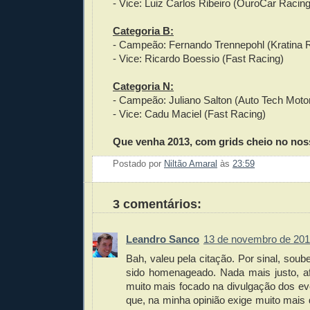
- Vice: Luiz Carlos Ribeiro (OuroCar Racing
Categoria B:
- Campeão: Fernando Trennepohl (Kratina 
- Vice: Ricardo Boessio (Fast Racing)
Categoria N:
- Campeão: Juliano Salton (Auto Tech Moto
- Vice: Cadu Maciel (Fast Racing)
Que venha 2013, com grids cheio no nos
Postado por
Niltão Amaral
às
23:59
Enviar 
Compar
Compar
Po
Co
3 comentários:
Leandro Sanco
13 de novembro de 201
Bah, valeu pela citação. Por sinal, sou
sido homenageado. Nada mais justo, afi
muito mais focado na divulgação dos eve
que, na minha opinião exige muito mais 