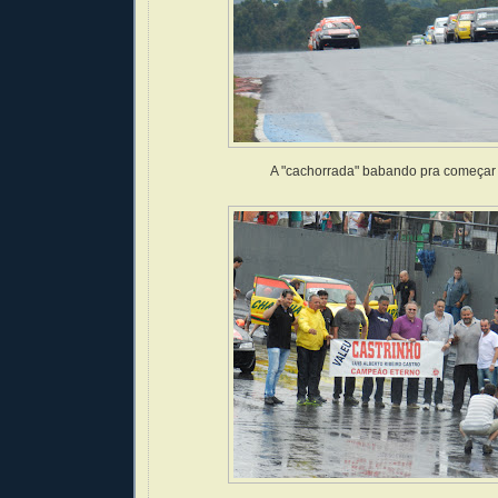
A "cachorrada" babando pra começar 