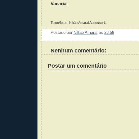
Vacaria
.
Texto/fotos: Niltão Amaral Assessoria
Postado por
Niltão Amaral
às
23:59
Enviar 
Compar
Compar
Po
Co
Nenhum comentário:
Postar um comentário