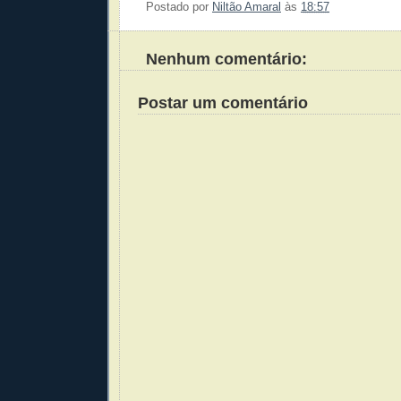
Postado por
Niltão Amaral
às
18:57
Enviar 
Compar
Compar
Po
Co
Nenhum comentário:
Postar um comentário