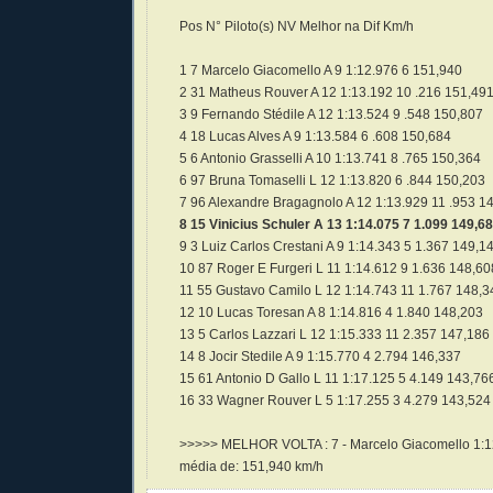
Pos N° Piloto(s) NV Melhor na Dif Km/h
1 7 Marcelo Giacomello A 9 1:12.976 6 151,940
2 31 Matheus Rouver A 12 1:13.192 10 .216 151,49
3 9 Fernando Stédile A 12 1:13.524 9 .548 150,807
4 18 Lucas Alves A 9 1:13.584 6 .608 150,684
5 6 Antonio Grasselli A 10 1:13.741 8 .765 150,364
6 97 Bruna Tomaselli L 12 1:13.820 6 .844 150,203
7 96 Alexandre Bragagnolo A 12 1:13.929 11 .953 
8 15 Vinicius Schuler A 13 1:14.075 7 1.099 149,6
9 3 Luiz Carlos Crestani A 9 1:14.343 5 1.367 149,1
10 87 Roger E Furgeri L 11 1:14.612 9 1.636 148,6
11 55 Gustavo Camilo L 12 1:14.743 11 1.767 148,
12 10 Lucas Toresan A 8 1:14.816 4 1.840 148,203
13 5 Carlos Lazzari L 12 1:15.333 11 2.357 147,186
14 8 Jocir Stedile A 9 1:15.770 4 2.794 146,337
15 61 Antonio D Gallo L 11 1:17.125 5 4.149 143,7
16 33 Wagner Rouver L 5 1:17.255 3 4.279 143,524
>>>>> MELHOR VOLTA : 7 - Marcelo Giacomello 1:12.
média de: 151,940 km/h