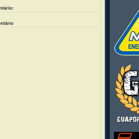
tário:
ntário