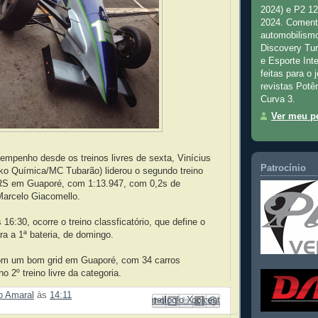
2024) e P2 1
2024. Comenta
automobilismo
Discovery Tu
e Esporte Inte
feitas para o 
revistas Potê
Curva 3.
Ver meu pe
penho desde os treinos livres de sexta, Vinícius
Patrocínio
oko Química/MC Tubarão) liderou o segundo treino
 RS em Guaporé, com 1:13.947, com 0,2s de
arcelo Giacomello.
16:30, ocorre o treino classficatório, que define o
ra a 1ª bateria, de domingo.
om um bom grid em Guaporé, com 34 carros
 2º treino livre da categoria.
ão Amaral
às
14:11
Enviar por e-mail
Compartilhar no Facebook
Compartilhar com o Pinterest
Postar no blog!
Compartilhar no X