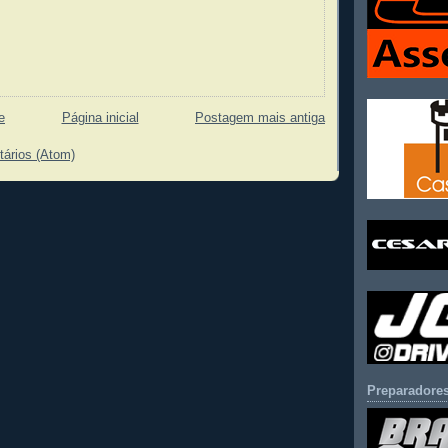
e
Página inicial
Postagem mais antiga
tários (Atom)
Preparadores