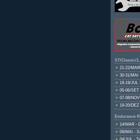
ST/Classic/1
21-22/MAR
30-31/MAI 
18-19/JUL 
05-06/SET 
07-08/NOV
19-20/DEZ 
Endurance R
14/MAR - 
09/MAI - S
04/JUL - T