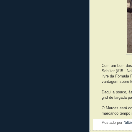
Com um bom desem
Schüler (#15 - N
livre da Fórmula
vantagem sobre M
Daqui a pouco, às 
grid de largada pa
O Marcas está c
marcando tempo no
Postado por
Nilt