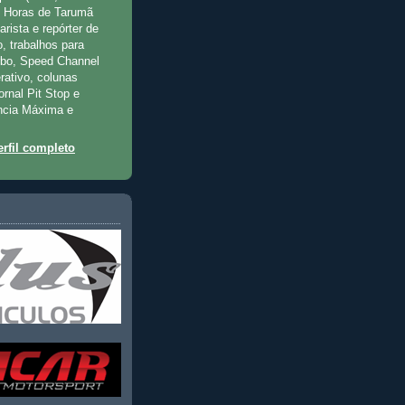
2 Horas de Tarumã
rista e repórter de
, trabalhos para
rbo, Speed Channel
rativo, colunas
jornal Pit Stop e
ncia Máxima e
rfil completo