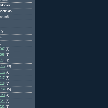
elopark
ndefinido
Tarumã
(7)
3)
)
997
(1)
998
(1)
014
(1)
015
(13)
016
(4)
017
(8)
018
(5)
019
(15)
020
(4)
021
(3)
022
(1)