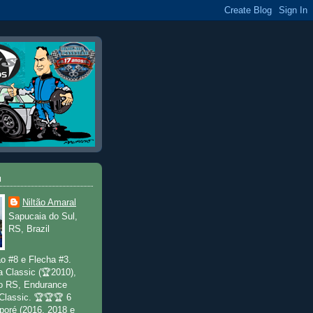
u
Niltão Amaral
Sapucaia do Sul,
RS, Brazil
o #8 e Flecha #3.
a Classic (🏆2010),
o RS, Endurance
 Classic. 🏆🏆🏆 6
poré (2016, 2018 e