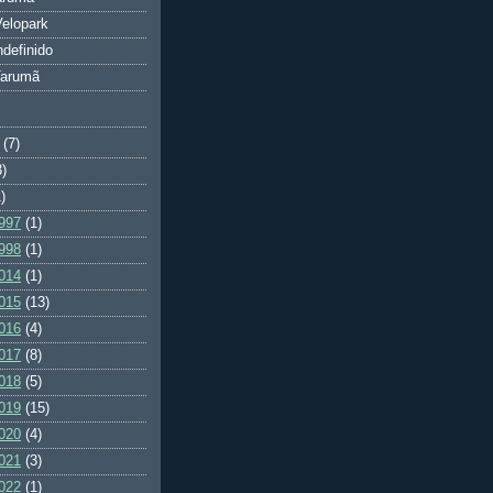
elopark
ndefinido
Tarumã
(7)
3)
)
997
(1)
998
(1)
014
(1)
015
(13)
016
(4)
017
(8)
018
(5)
019
(15)
020
(4)
021
(3)
022
(1)