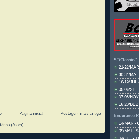
ST/Classic/1
21-22/MAR
30-31/MAI 
18-19/JUL 
05-06/SET 
07-08/NOV
19-20/DEZ 
e
Página inicial
Postagem mais antiga
Endurance R
14/MAR - 
tários (Atom)
09/MAI - S
04/JUL - T