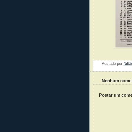
Postado por
Nilt
Nenhum comen
Postar um come