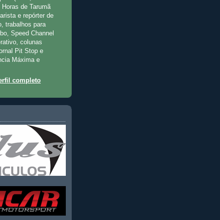
2 Horas de Tarumã
rista e repórter de
, trabalhos para
rbo, Speed Channel
rativo, colunas
jornal Pit Stop e
ncia Máxima e
rfil completo