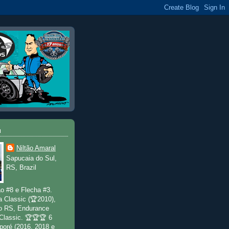
u
Niltão Amaral
Sapucaia do Sul,
RS, Brazil
o #8 e Flecha #3.
a Classic (🏆2010),
o RS, Endurance
 Classic. 🏆🏆🏆 6
poré (2016, 2018 e