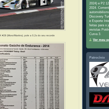
2024) e P2 1
2024. Comenta
automobilismo
Discovery Tu
e Esporte Inte
feitas para o 
revistas Potê
Curva 3.
 #28 (Moro/Martins), pole a 0,2s do seu recorde
Ver meu pe
Patrocínio