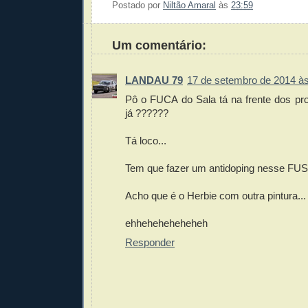
Postado por
Niltão Amaral
às
23:59
Enviar 
Compar
Compar
Po
Co
Um comentário:
LANDAU 79
17 de setembro de 2014 às
Pô o FUCA do Sala tá na frente dos pr
já ??????
Tá loco...
Tem que fazer um antidoping nesse FUS
Acho que é o Herbie com outra pintura...
ehheheheheheheh
Responder