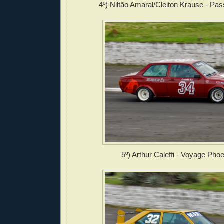
4º) Niltão Amaral/Cleiton Krause - Pa
5º) Arthur Caleffi - Voyage Pho