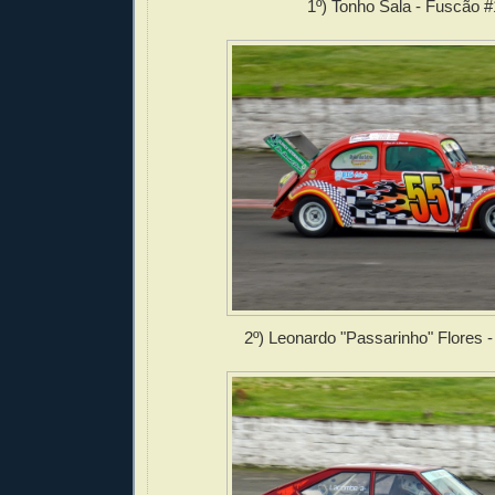
1º) Tonho Sala - Fuscão #
2º) Leonardo "Passarinho" Flores 