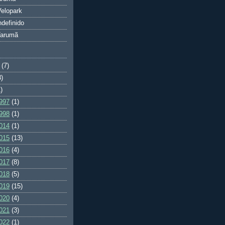
elopark
ndefinido
Tarumã
(7)
3)
)
997
(1)
998
(1)
014
(1)
015
(13)
016
(4)
017
(8)
018
(5)
019
(15)
020
(4)
021
(3)
022
(1)