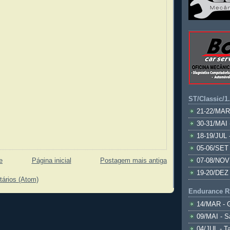
ST/Classic/1
21-22/MAR
30-31/MAI 
18-19/JUL 
05-06/SET 
e
Página inicial
Postagem mais antiga
07-08/NOV
19-20/DEZ 
tários (Atom)
Endurance R
14/MAR - 
09/MAI - S
04/JUL - T