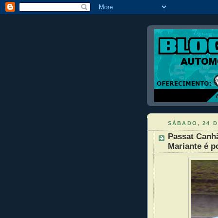
SÁBADO, 24 
Passat Canhã
Mariante é po