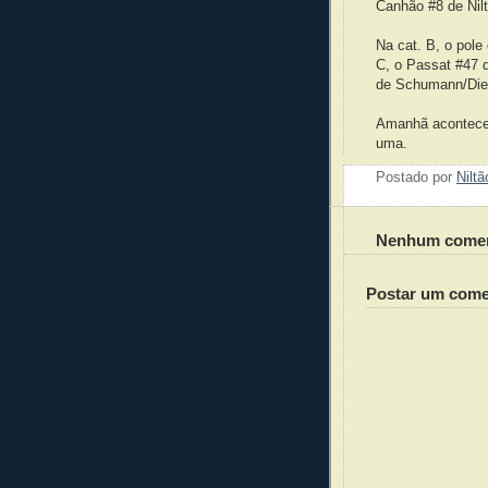
Canhão #8 de Nil
Na cat. B, o pole
C, o Passat #47 
de Schumann/Diet
Amanhã acontecer
uma.
Postado por
Nilt
Nenhum comen
Postar um come