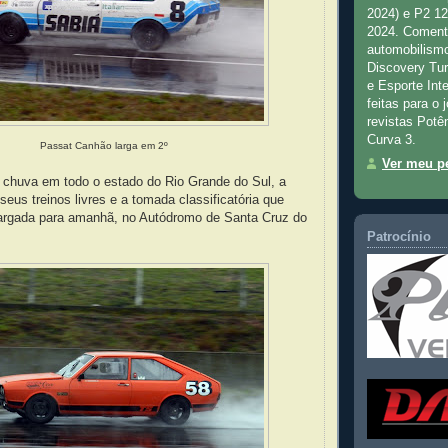
2024) e P2 1
2024. Comenta
automobilismo
Discovery Tu
e Esporte Inte
feitas para o 
revistas Potê
Curva 3.
Passat Canhão larga em 2º
Ver meu pe
 chuva em todo o estado do Rio Grande do Sul, a
seus treinos livres e a tomada classificatória que
 largada para amanhã, no Autódromo de Santa Cruz do
Patrocínio