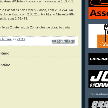
tão Amaral/Cleiton Krause, com a marca de 1:59.463.
 é o Passat #47 de Oppelt/Vianna, com 2:03.274. Na
de Jorge Krug, com 2:00.213. Na FL2, o Chevette #97
rich, com 2:24.484.
ão as 2 baterias, de 25 minutos de duração cada
ão Amaral
às
21:38
Enviar por e-mail
Compartilhar no Facebook
Compartilhar com o Pinterest
Postar no blog!
Compartilhar no X
tário:
ntário
Preparadores