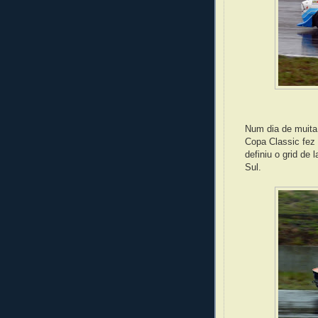
Num dia de muita
Copa Classic fez 
definiu o grid de
Sul.