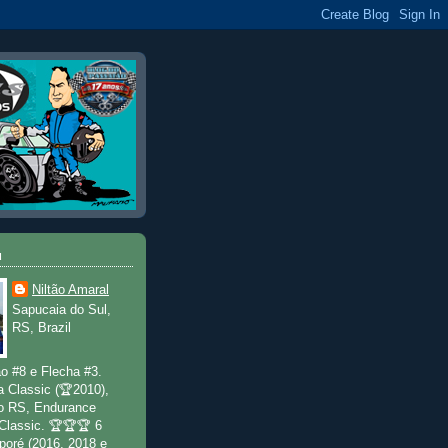
u
Niltão Amaral
Sapucaia do Sul,
RS, Brazil
o #8 e Flecha #3.
a Classic (🏆2010),
o RS, Endurance
 Classic. 🏆🏆🏆 6
poré (2016, 2018 e