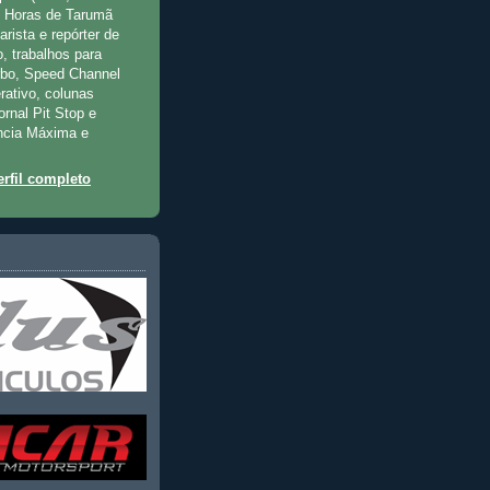
2 Horas de Tarumã
rista e repórter de
, trabalhos para
rbo, Speed Channel
rativo, colunas
jornal Pit Stop e
ncia Máxima e
rfil completo