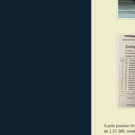
A pole position f
de 1:57.380, méd