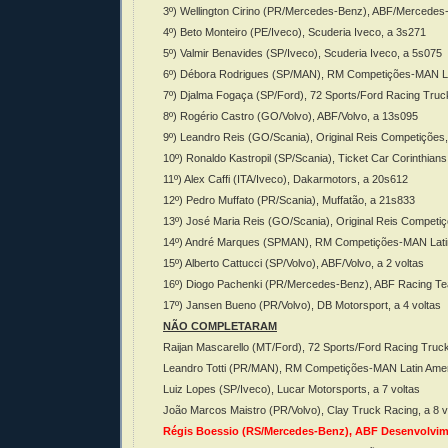
3º) Wellington Cirino (PR/Mercedes-Benz), ABF/Mercedes
4º) Beto Monteiro (PE/Iveco), Scuderia Iveco, a 3s271
5º) Valmir Benavides (SP/Iveco), Scuderia Iveco, a 5s075
6º) Débora Rodrigues (SP/MAN), RM Competições-MAN La
7º) Djalma Fogaça (SP/Ford), 72 Sports/Ford Racing Truc
8º) Rogério Castro (GO/Volvo), ABF/Volvo, a 13s095
9º) Leandro Reis (GO/Scania), Original Reis Competições
10º) Ronaldo Kastropil (SP/Scania), Ticket Car Corinthian
11º) Alex Caffi (ITA/Iveco), Dakarmotors, a 20s612
12º) Pedro Muffato (PR/Scania), Muffatão, a 21s833
13º) José Maria Reis (GO/Scania), Original Reis Competi
14º) André Marques (SPMAN), RM Competições-MAN Latin 
15º) Alberto Cattucci (SP/Volvo), ABF/Volvo, a 2 voltas
16º) Diogo Pachenki (PR/Mercedes-Benz), ABF Racing Tea
17º) Jansen Bueno (PR/Volvo), DB Motorsport, a 4 voltas
NÃO COMPLETARAM
Raijan Mascarello (MT/Ford), 72 Sports/Ford Racing Truck
Leandro Totti (PR/MAN), RM Competições-MAN Latin Ameri
Luiz Lopes (SP/Iveco), Lucar Motorsports, a 7 voltas
João Marcos Maistro (PR/Volvo), Clay Truck Racing, a 8 v
Régis Boessio (RS/Mercedes-Benz), ABF Desenvolvime