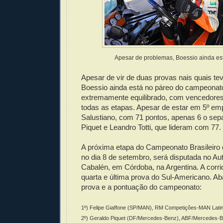
Apesar de problemas, Boessio ainda es
Apesar de vir de duas provas nais quais te
Boessio ainda está no páreo do campeonato
extremamente equilibrado, com vencedores
todas as etapas. Apesar de estar em 5º e
Salustiano, com 71 pontos, apenas 6 o se
Piquet e Leandro Totti, que lideram com 77.
A próxima etapa do Campeonato Brasileiro 
no dia 8 de setembro, será disputada no A
Cabalén, em Córdoba, na Argentina. A corri
quarta e última prova do Sul-Americano. Aba
prova e a pontuação do campeonato:
1º) Felipe Giaffone (SP/MAN), RM Competições-MAN Lati
2º) Geraldo Piquet (DF/Mercedes-Benz), ABF/Mercedes-B