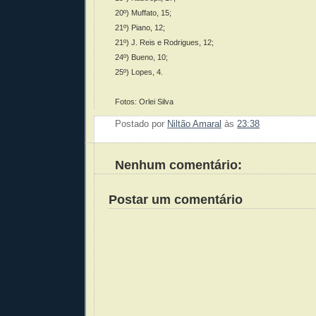
20º) Muffato, 15;
21º) Piano, 12;
21º) J. Reis e Rodrigues, 12;
24º) Bueno, 10;
25º) Lopes, 4.
Fotos: Orlei Silva
Postado por
Niltão Amaral
às
23:38
Enviar 
Compar
Compar
Po
Co
Nenhum comentário:
Postar um comentário