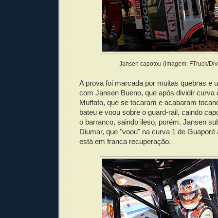
Jansen capotou (imagem: FTruck/Div
A prova foi marcada por muitas quebras e u
com Jansen Bueno, que após dividir curva
Muffato, que se tocaram e acabaram tocand
bateu e voou sobre o guard-rail, caindo cap
o barranco, saindo ileso, porém. Jansen sub
Diumar, que "voou" na curva 1 de Guaporé
está em franca recuperação.