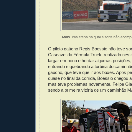
Mais uma etapa na qual a sorte não acom
O piloto gaúcho Regis Boessio não teve sor
Cascavel da Fórmula Truck, realizada nest
largar em nono e herdar algumas posições
entrando e quebrando a turbina do caminh
gaúcho, que teve que ir aos boxes. Após pe
quase no final da corrida, Boessio chegou a 
mas teve problemas novamente. Felipe Gia
sendo a primeira vitória de um caminhão M