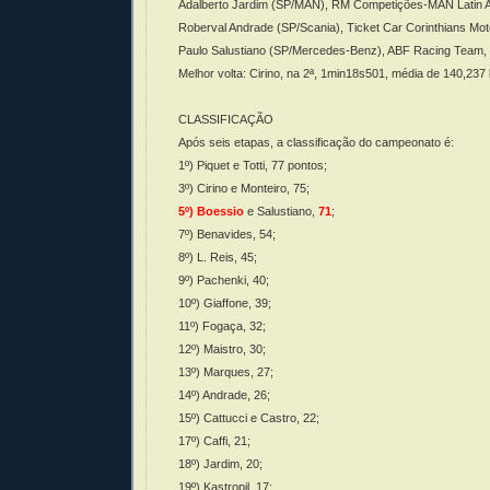
Adalberto Jardim (SP/MAN), RM Competições-MAN Latin Am
Roberval Andrade (SP/Scania), Ticket Car Corinthians Moto
Paulo Salustiano (SP/Mercedes-Benz), ABF Racing Team, 
Melhor volta: Cirino, na 2ª, 1min18s501, média de 140,237
CLASSIFICAÇÃO
Após seis etapas, a classificação do campeonato é:
1º) Piquet e Totti, 77 pontos;
3º) Cirino e Monteiro, 75;
5º) Boessio
e Salustiano,
71
;
7º) Benavides, 54;
8º) L. Reis, 45;
9º) Pachenki, 40;
10º) Giaffone, 39;
11º) Fogaça, 32;
12º) Maistro, 30;
13º) Marques, 27;
14º) Andrade, 26;
15º) Cattucci e Castro, 22;
17º) Caffi, 21;
18º) Jardim, 20;
19º) Kastropil, 17;